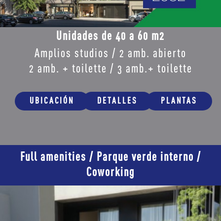
Unidades de 40 a 60 m2
Amplios studios / 2 amb. abierto
2 amb. + toilette / 3 amb.+ toilette
UBICACIÓN
DETALLES
PLANTAS
Full amenities / Parque verde interno /
Coworking